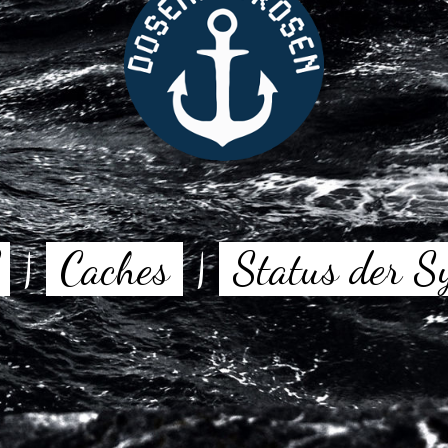
|
Caches
|
Status der S